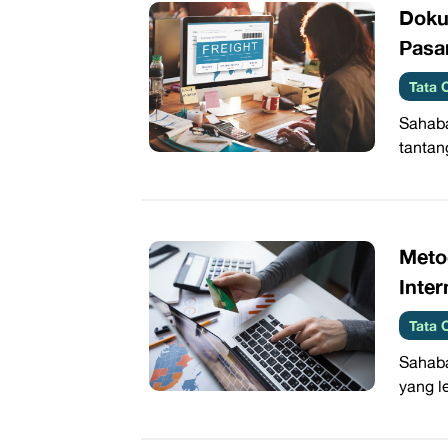
Doku
Pasa
Tata 
Sahaba
tantan
Meto
Inter
Tata 
Sahaba
yang l