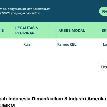
rmasi, pengetahuan, dan kesempatan
Re
k UMKM yang ingin naik kelas!
LEGALITAS &
IS
AKSES MODAL
EK
PERIZINAN
Kuis!
Kamus KBLI
L
ah Indonesia Dimanfaatkan 8 Industri Amerika S
i UMKM