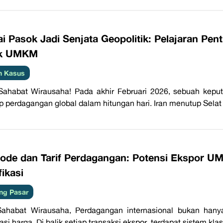
i Pasok Jadi Senjata Geopolitik: Pelajaran Pent
uk UMKM
h Kasus
Sahabat Wirausaha! Pada akhir Februari 2026, sebuah kepu
p perdagangan global dalam hitungan hari. Iran menutup Selat
ode dan Tarif Perdagangan: Potensi Ekspor U
fikasi
ng Pasar
Sahabat Wirausaha, Perdagangan internasional bukan han
asi harga. Di balik setiap transaksi ekspor, terdapat sistem kla