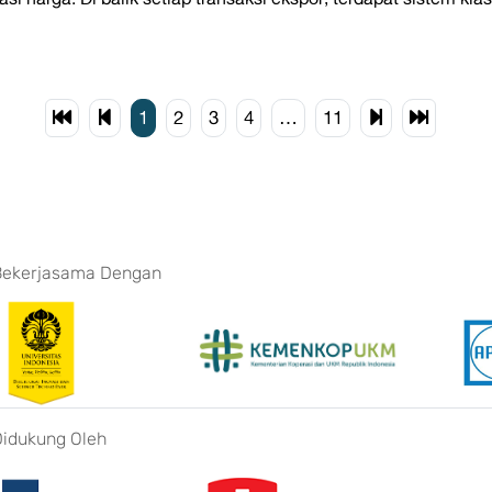
1
2
3
4
…
11
Bekerjasama Dengan
Didukung Oleh