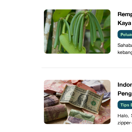
Remp
Kaya
Pelua
Sahaba
kebang
Indo
Peng
Tips 
Halo,
zipper