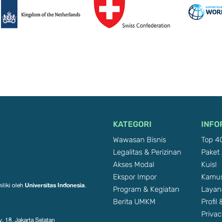
KATEGORI
INFO
Wawasan Bisnis
Top 40
Legalitas & Perizinan
Paket 
Akses Modal
Kuis!
Ekspor Impor
Kamus
Universitas Indonesia
iliki oleh
.
Program & Kegiatan
Layan
Berita UMKM
Profil
Privac
. 18, Jakarta Selatan