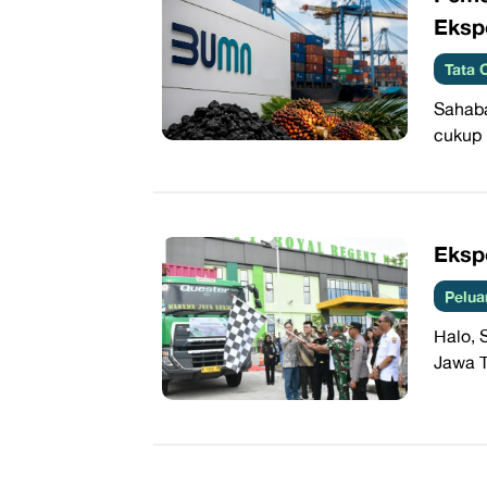
Ekspo
Tata 
Sahaba
cukup 
Ekspo
Pelua
Halo, 
Jawa T