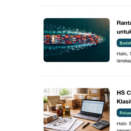
Ranta
unt
Beda
Halo, 
lanska
HS C
Klasi
Pelua
Halo 
negosi