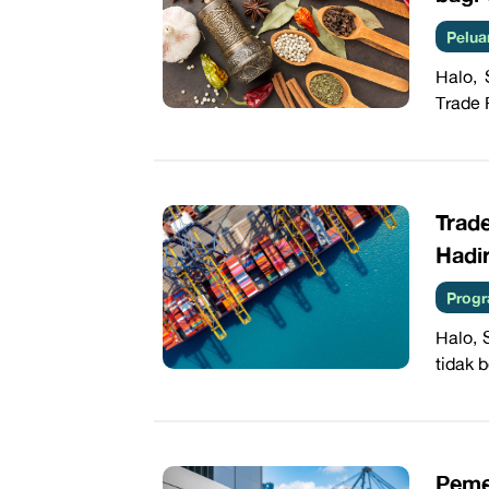
Pelua
Halo, 
Trade 
Trad
Hadi
Progr
Halo, 
tidak 
Peme