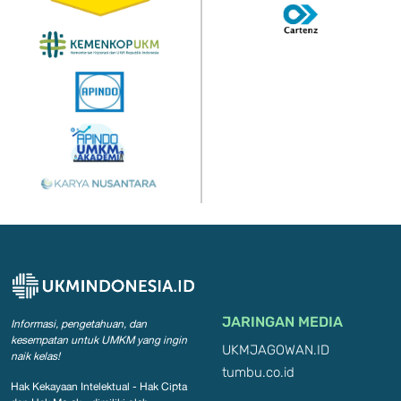
JARINGAN MEDIA
Informasi, pengetahuan, dan
kesempatan
untuk UMKM yang ingin
UKMJAGOWAN.ID
naik kelas!
tumbu.co.id
Hak Kekayaan Intelektual - Hak Cipta