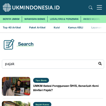
BERITA UMKM
WAWASAN BISNIS
LEGALITAS & PERIZINAN
AKSES MODAL
Top 40 Artikel
Paket Artikel
Kuis!
Kamus KBLI
Layanan Us
Search
Tips Bisnis
UMKM Batasi Penggunaan QRIS, Benarkah demi
Hindari Pajak?
Bedah Kasus