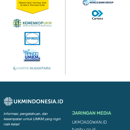
JARINGAN MEDIA
Informasi, pengetahuan, dan
kesempatan
untuk UMKM yang ingin
UKMJAGOWAN.ID
naik kelas!
tumbu.co.id