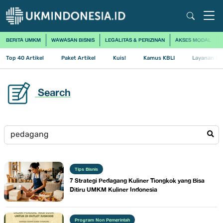
BERITA UMKM
WAWASAN BISNIS
LEGALITAS & PERIZINAN
AKSES MODAL
Top 40 Artikel
Paket Artikel
Kuis!
Kamus KBLI
Layanan Us
Search
Tips Bisnis
7 Strategi Pedagang Kuliner Tiongkok yang Bisa
Ditiru UMKM Kuliner Indonesia
Program Non Pemerintah