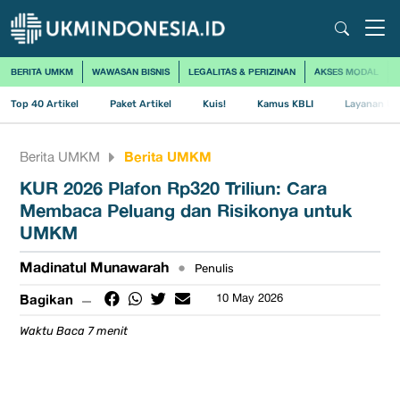
BERITA UMKM
WAWASAN BISNIS
LEGALITAS & PERIZINAN
AKSES MODAL
Top 40 Artikel
Paket Artikel
Kuis!
Kamus KBLI
Layanan Us
Berita UMKM
Berita UMKM
KUR 2026 Plafon Rp320 Triliun: Cara
Membaca Peluang dan Risikonya untuk
UMKM
Madinatul Munawarah
•
Penulis
Bagikan
10 May 2026
Waktu Baca 7 menit