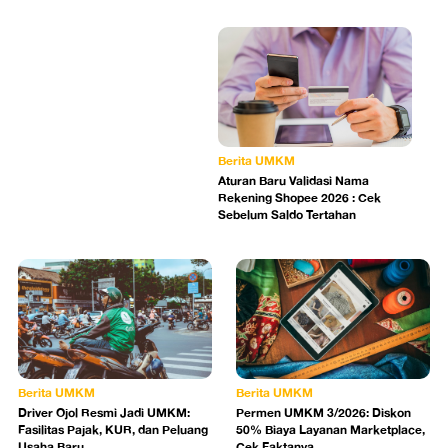
Berita UMKM
Aturan Baru Validasi Nama
Rekening Shopee 2026 : Cek
Sebelum Saldo Tertahan
Berita UMKM
Berita UMKM
Driver Ojol Resmi Jadi UMKM:
Permen UMKM 3/2026: Diskon
Fasilitas Pajak, KUR, dan Peluang
50% Biaya Layanan Marketplace,
Usaha Baru
Cek Faktanya