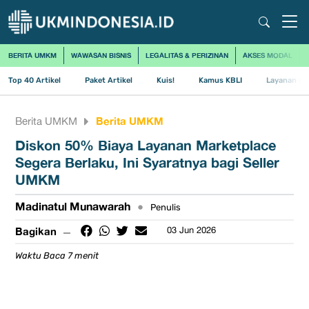
BERITA UMKM
WAWASAN BISNIS
LEGALITAS & PERIZINAN
AKSES MODAL
Top 40 Artikel
Paket Artikel
Kuis!
Kamus KBLI
Layanan Us
Berita UMKM
Berita UMKM
Diskon 50% Biaya Layanan Marketplace
Segera Berlaku, Ini Syaratnya bagi Seller
UMKM
Madinatul Munawarah
•
Penulis
Bagikan
03 Jun 2026
Waktu Baca 7 menit