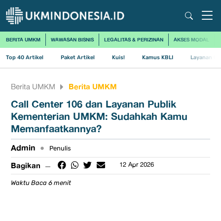
BERITA UMKM
WAWASAN BISNIS
LEGALITAS & PERIZINAN
AKSES MODAL
Top 40 Artikel
Paket Artikel
Kuis!
Kamus KBLI
Layanan Us
Berita UMKM
Berita UMKM
Call Center 106 dan Layanan Publik
Kementerian UMKM: Sudahkah Kamu
Memanfaatkannya?
Admin
•
Penulis
Bagikan
12 Apr 2026
Waktu Baca 6 menit