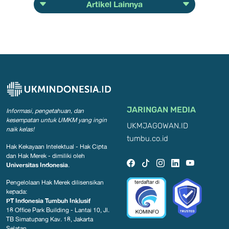
Artikel Lainnya
JARINGAN MEDIA
Informasi, pengetahuan, dan
kesempatan
untuk UMKM yang ingin
UKMJAGOWAN.ID
naik kelas!
tumbu.co.id
Hak Kekayaan Intelektual - Hak Cipta
dan Hak Merek - dimiliki oleh
Universitas Indonesia
.
Pengelolaan Hak Merek dilisensikan
kepada:
PT Indonesia Tumbuh Inklusif
18 Office Park Building - Lantai 10, Jl.
TB Simatupang Kav. 18, Jakarta
Selatan