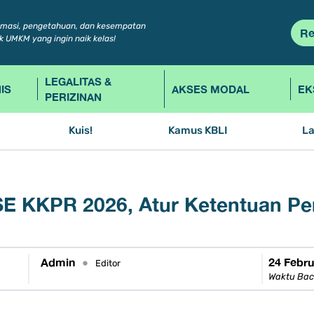
rmasi, pengetahuan, dan kesempatan
Re
k UMKM yang ingin naik kelas!
LEGALITAS &
IS
AKSES MODAL
EK
PERIZINAN
Kuis!
Kamus KBLI
L
 SE KKPR 2026, Atur Ketentuan 
Admin
24 Febru
•
Editor
Waktu Bac