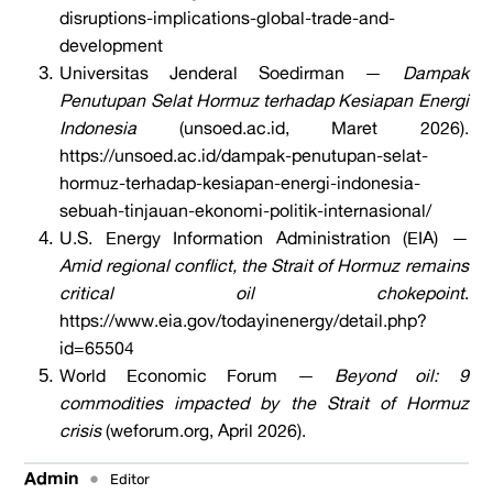
disruptions-implications-global-trade-and-
development
Universitas Jenderal Soedirman —
Dampak
Penutupan Selat Hormuz terhadap Kesiapan Energi
Indonesia
(unsoed.ac.id, Maret 2026).
https://unsoed.ac.id/dampak-penutupan-selat-
hormuz-terhadap-kesiapan-energi-indonesia-
sebuah-tinjauan-ekonomi-politik-internasional/
U.S. Energy Information Administration (EIA) —
Amid regional conflict, the Strait of Hormuz remains
critical oil chokepoint
.
https://www.eia.gov/todayinenergy/detail.php?
id=65504
World Economic Forum —
Beyond oil: 9
commodities impacted by the Strait of Hormuz
crisis
(weforum.org, April 2026).
Admin
•
Editor