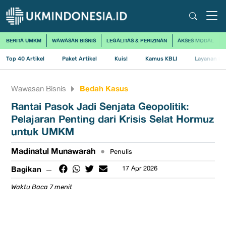
BERITA UMKM
WAWASAN BISNIS
LEGALITAS & PERIZINAN
AKSES MODAL
Top 40 Artikel
Paket Artikel
Kuis!
Kamus KBLI
Layanan Us
Bedah Kasus
Wawasan Bisnis
Rantai Pasok Jadi Senjata Geopolitik:
Pelajaran Penting dari Krisis Selat Hormuz
untuk UMKM
Madinatul Munawarah
•
Penulis
Bagikan
17 Apr 2026
Waktu Baca 7 menit