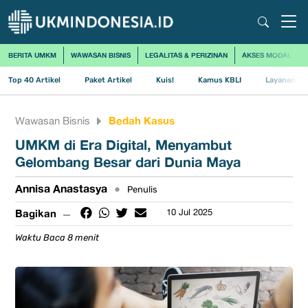
BERITA UMKM
WAWASAN BISNIS
LEGALITAS & PERIZINAN
AKSES MODAL
Top 40 Artikel
Paket Artikel
Kuis!
Kamus KBLI
Layanan Us
Bedah Kasus
Wawasan Bisnis
UMKM di Era Digital, Menyambut
Gelombang Besar dari Dunia Maya
Annisa Anastasya
•
Penulis
Bagikan
10 Jul 2025
Waktu Baca 8 menit